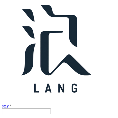
stay
/