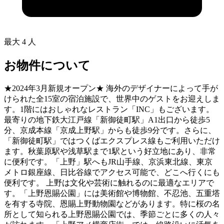
最大 4 人
お物件について
★2024年3月新規オープン★ 海外のデザイナーによって手が
けられた全15室の宿泊施設で、世界中のゲストをお迎えしま
す。1階にはおしゃれなレストラン「INC」もございます。
最寄りの地下鉄大江戸線「新御徒町駅」A1出口から徒歩5
分、京成本線「京成上野駅」からも徒歩9分です。さらに、
「新御徒町駅」ではつくばエクスプレス線もご利用いただけ
ます。秋葉原駅や浅草駅まで1駅という好立地にあり、非常
に便利です。「上野」駅へもJR山手線、京浜東北線、東京
メトロ銀座線、日比谷線でアクセス可能で、どこへ行くにも
便利です。 上野は文化や芸術に触れるのに最適なエリアで
す。「上野恩賜公園」には美術館や博物館、不忍池、五重塔
を有する寺院、恩賜上野動物園などがあります。特に桜の名
所として知られる上野恩賜公園では、季節ごとに多くの人々